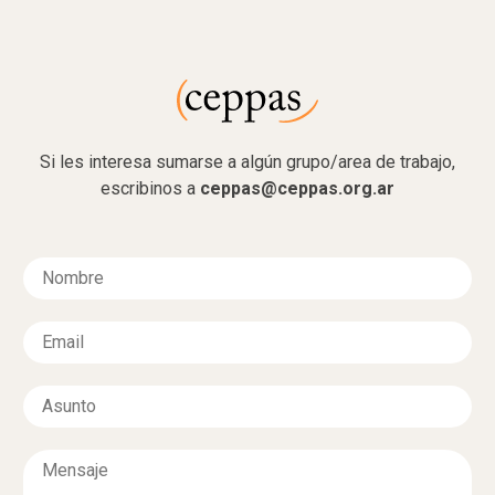
Si les interesa sumarse a algún grupo/area de trabajo,
escribinos a
ceppas@ceppas.org.ar
N
o
m
E
b
m
r
a
e
A
i
*
s
l
u
*
M
n
e
t