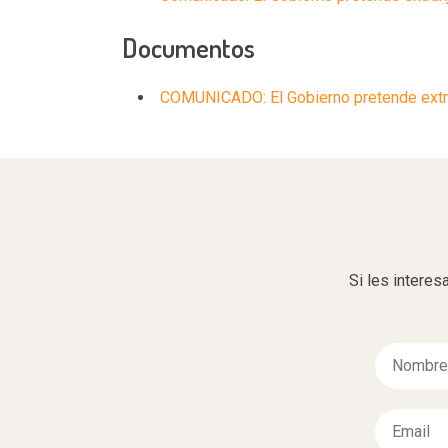
Documentos
COMUNICADO: El Gobierno pretende extranj
Si les interes
N
o
m
b
E
r
m