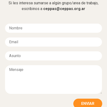
Si les interesa sumarse a algún grupo/area de trabajo,
escribinos a
ceppas@ceppas.org.ar
N
o
m
E
b
m
r
a
e
A
i
*
s
l
u
*
M
n
e
t
n
o
s
*
a
j
e
*
ENVIAR