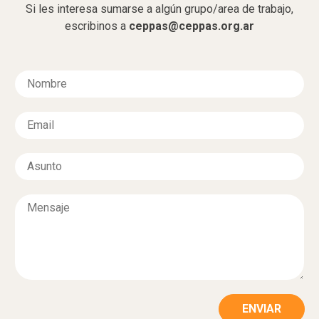
Si les interesa sumarse a algún grupo/area de trabajo,
escribinos a
ceppas@ceppas.org.ar
N
o
m
E
b
m
r
a
e
A
i
*
s
l
u
*
M
n
e
t
n
o
s
*
a
j
e
*
ENVIAR