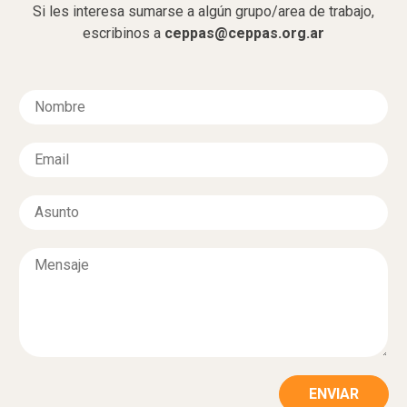
Si les interesa sumarse a algún grupo/area de trabajo,
escribinos a
ceppas@ceppas.org.ar
N
o
m
E
b
m
r
a
e
A
i
*
s
l
u
*
M
n
e
t
n
o
s
*
a
j
e
*
ENVIAR