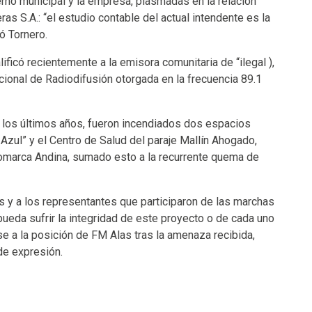
rno municipal y la empresa, plasmadas en la relación
ras S.A.: “el estudio contable del actual intendente es la
ó Tornero.
lificó recientemente a la emisora comunitaria de “ilegal ),
onal de Radiodifusión otorgada en la frecuencia 89.1
 los últimos años, fueron incendiados dos espacios
 Azul” y el Centro de Salud del paraje Mallín Ahogado,
marca Andina, sumado esto a la recurrente quema de
s y a los representantes que participaron de las marchas
pueda sufrir la integridad de este proyecto o de cada uno
se a la posición de FM Alas tras la amenaza recibida,
 de expresión.