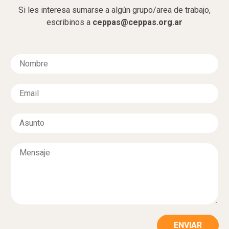
Si les interesa sumarse a algún grupo/area de trabajo,
escribinos a
ceppas@ceppas.org.ar
N
o
m
E
b
m
r
a
e
A
i
*
s
l
u
*
M
n
e
t
n
o
s
*
a
j
e
*
ENVIAR