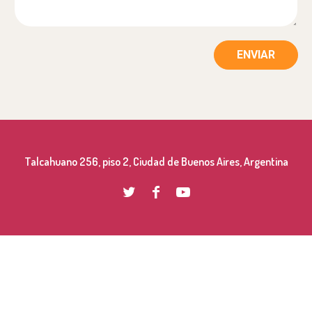
a
j
e
*
ENVIAR
Talcahuano 256, piso 2, Ciudad de Buenos Aires, Argentina