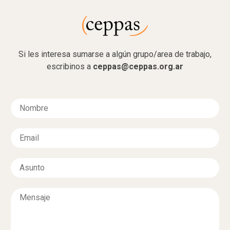
Si les interesa sumarse a algún grupo/area de trabajo,
escribinos a
ceppas@ceppas.org.ar
N
o
m
E
b
m
r
a
e
A
i
*
s
l
u
*
M
n
e
t
n
o
s
*